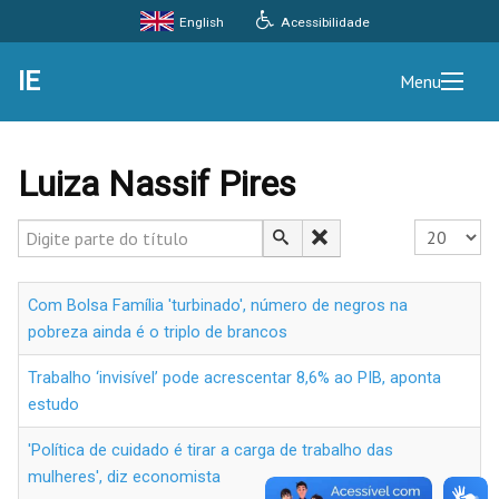
Acessibilidade
English
IE
Menu
Luiza Nassif Pires
Digite parte do título
Exibir #
Com Bolsa Família 'turbinado', número de negros na
pobreza ainda é o triplo de brancos
Trabalho ‘invisível’ pode acrescentar 8,6% ao PIB, aponta
estudo
'Política de cuidado é tirar a carga de trabalho das
mulheres', diz economista