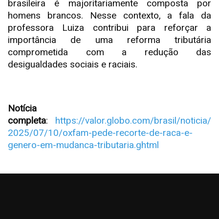
brasileira é majoritariamente composta por
homens brancos. Nesse contexto, a fala da
professora Luiza contribui para reforçar a
importância de uma reforma tributária
comprometida com a redução das
desigualdades sociais e raciais.
Notícia
completa
:
https://valor.globo.com/brasil/noticia/
2025/07/10/oxfam-pede-recorte-de-raca-e-
genero-em-mudanca-tributaria.ghtml