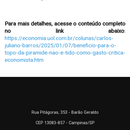
Para mais detalhes, acesse o conteúdo completo
no link abaixo
:
https://economia.uol.com.br/colunas/carlos-
juliano-barros/2025/01/07/beneficio-para-o-
topo-da-piramide-nao-e-tido-como-gasto-critica-
economista.htm
Rua Pitágoras, 353 - Barão Geraldo
CEP 13083-857 - Campinas/SP