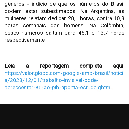
gêneros - indício de que os números do Brasil
podem estar subestimados. Na Argentina, as
mulheres relatam dedicar 28,1 horas, contra 10,3
horas semanais dos homens. Na Colômbia,
esses números saltam para 45,1 e 13,7 horas
respectivamente.
Leia a reportagem completa aqui
:
https://valor.globo.com/google/amp/brasil/notici
a/2023/12/01/trabalho-invisivel-pode-
acrescentar-86-ao-pib-aponta-estudo.ghtml