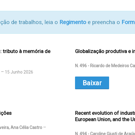
ação de trabalhos, leia o
Regimento
e preencha o
Form
o: tributo à memória de
Globalização produtiva e i
N. 496 - Ricardo de Medeiros Ca
15 Junho 2026
Baixar
ições
Recent evolution of industr
European Union, and the U
veira, Ana Célia Castro
N. 494 - Caroline Giusti de Araú