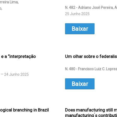
rreira Lima,
N. 482 - Adriano José Pereira, 
o,
25 Junho 2025
Baixar
e a “interpretação
Um olhar sobre o federal
N. 480 - Francisco Luiz C. Lopre
24 Junho 2025
Baixar
ogical branching in Brazil
Does manufacturing still ma
manufacturing ́s contribu