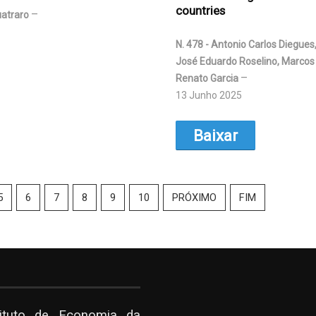
countries
uatraro
N. 478 - Antonio Carlos Diegues,
José Eduardo Roselino, Marcos J
Renato Garcia
13 Junho 2025
Baixar
5
6
7
8
9
10
PRÓXIMO
FIM
tituto de Economia da