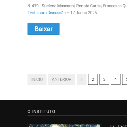
N. 479 - Suelene Mascarini, Renato Garcia, Francesco Q
Texto para Discussão
17 Junho 2025
Baixar
INÍCIO
ANTERIOR
1
2
3
4
O INSTITUTO
O Ins