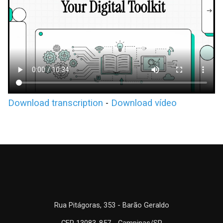
Download transcription
-
Download vídeo
Rua Pitágoras, 353 - Barão Geraldo