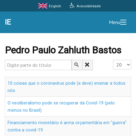
Acessibilidade
English
IE
Menu
Pedro Paulo Zahluth Bastos
Digite parte do título
Exibir #
10 coisas que o coronavírus pode (e deve) ensinar a todos
nós
O neoliberalismo pode se recuperar da Covid-19 (pelo
menos no Brasil)
Financiamento monetário é arma orçamentária em “guerra”
contra a covid-19