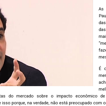
As 
Pau
das
das
mai
“me
faz
me
É c
mer
ac
mel
ostas do mercado sobre o impacto econômico de
 isso porque, na verdade, não está preocupado com 