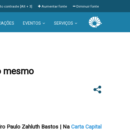
to contraste [Alt + 3]
Aumentar fonte
Diminuir fonte
CAÇÕES
EVENTOS
SERVIÇOS
go mesmo
ro Paulo Zahluth Bastos | Na
Carta Capital