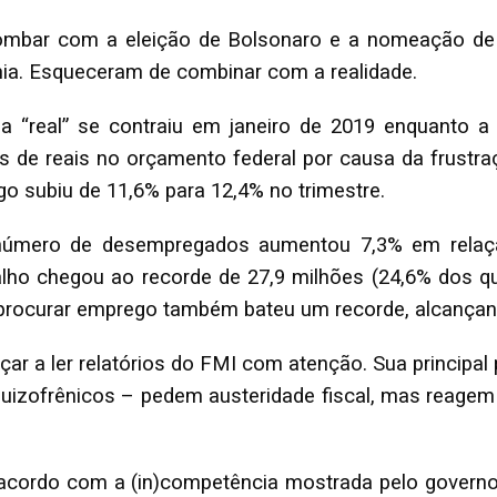
ombar com a eleição de Bolsonaro e a nomeação de 
ia. Esqueceram de combinar com a realidade.
 “real” se contraiu em janeiro de 2019 enquanto a
es de reais no orçamento federal por causa da frustra
o subiu de 11,6% para 12,4% no trimestre.
 número de desempregados aumentou 7,3% em relação
balho chegou ao recorde de 27,9 milhões (24,6% dos q
 procurar emprego também bateu um recorde, alcançan
r a ler relatórios do FMI com atenção. Sua principal 
zofrênicos – pedem austeridade fiscal, mas reagem m
cordo com a (in)competência mostrada pelo governo