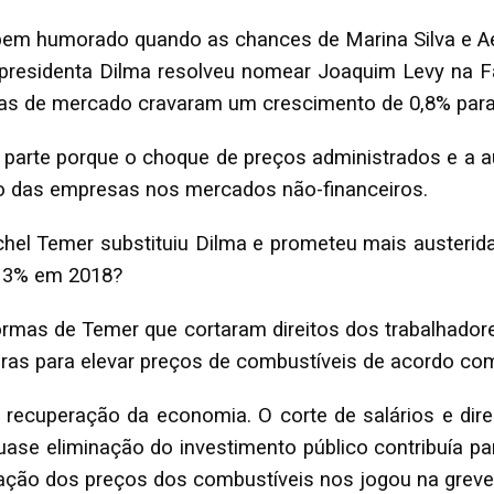
 bem humorado quando as chances de Marina Silva e 
presidenta Dilma resolveu nomear Joaquim Levy na 
ivas de mercado cravaram um crescimento de 0,8% para
rte porque o choque de preços administrados e a aust
ro das empresas nos mercados não-financeiros.
hel Temer substituiu Dilma e prometeu mais austeri
a 3% em 2018?
mas de Temer que cortaram direitos dos trabalhadores,
obras para elevar preços de combustíveis de acordo c
 recuperação da economia. O corte de salários e dir
ase eliminação do investimento público contribuía p
eração dos preços dos combustíveis nos jogou na grev