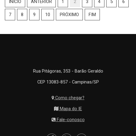
INÍCIO
ANTERIOR
1
2
3
4
5
6
7
8
9
10
PRÓXIMO
FIM
Rua Pitágoras, 353 - Barão Geraldo
CEP 13083-857 - Campinas/SP
Como chegar?
Mapa do IE
Fale-conosco