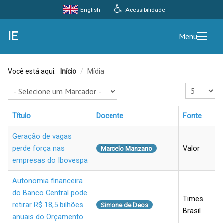
Acessibilidade
English
IE
Menu
Você está aqui:
Início
/
Mídia
Exibir #
Título
Docente
Fonte
Geração de vagas
perde força nas
Valor
Marcelo Manzano
empresas do Ibovespa
Autonomia financeira
do Banco Central pode
Times
retirar R$ 18,5 bilhões
Simone de Deos
Brasil
anuais do Orçamento