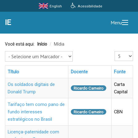
Acessibilidade
English
IE
Menu
Você está aqui:
Início
/
Mídia
Exibir #
Título
Docente
Fonte
Os soldados digitais de
Carta
Ricardo Carneiro
Donald Trump
Capital
Tarifaço tem como pano de
fundo interesses
CBN
Ricardo Carneiro
estratégicos no Brasil
Licença-paternidade com