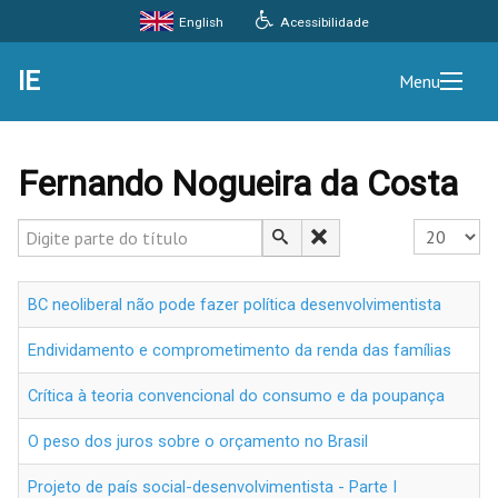
Acessibilidade
English
IE
Menu
Fernando Nogueira da Costa
Digite parte do título
Exibir #
BC neoliberal não pode fazer política desenvolvimentista
Endividamento e comprometimento da renda das famílias
Crítica à teoria convencional do consumo e da poupança
O peso dos juros sobre o orçamento no Brasil
Projeto de país social-desenvolvimentista - Parte I