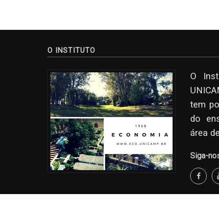
O INSTITUTO
O Ins
UNICAM
tem po
do en
área d
Siga-no