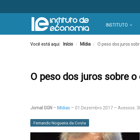
INSTITUTO
Você está aqui:
Início
/
Mídia
/
O peso dos juros sobr
O peso dos juros sobre o
Jornal GGN
Mídias
01 Dezembro 2017
Acessos: 
Fernando Nogueira da Costa