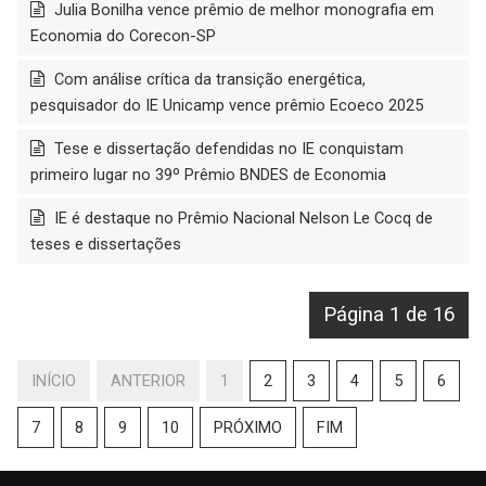
Julia Bonilha vence prêmio de melhor monografia em
Economia do Corecon-SP
Com análise crítica da transição energética,
pesquisador do IE Unicamp vence prêmio Ecoeco 2025
Tese e dissertação defendidas no IE conquistam
primeiro lugar no 39º Prêmio BNDES de Economia
IE é destaque no Prêmio Nacional Nelson Le Cocq de
teses e dissertações
Página 1 de 16
INÍCIO
ANTERIOR
1
2
3
4
5
6
7
8
9
10
PRÓXIMO
FIM