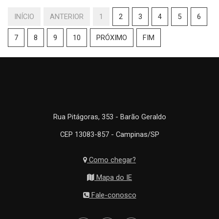
INÍCIO
ANTERIOR
1
2
3
4
5
6
7
8
9
10
PRÓXIMO
FIM
Rua Pitágoras, 353 - Barão Geraldo
CEP 13083-857 - Campinas/SP
Como chegar?
Mapa do IE
Fale-conosco