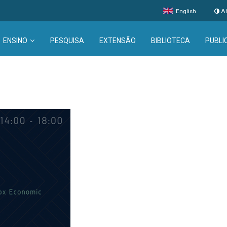
English
Al
ENSINO
PESQUISA
EXTENSÃO
BIBLIOTECA
PUBLI