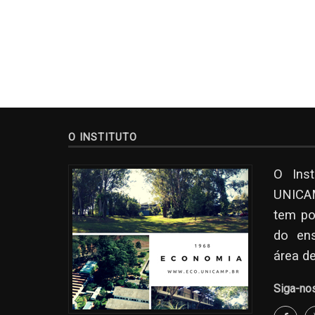
O INSTITUTO
O Ins
UNICAM
tem po
do en
área d
Siga-no