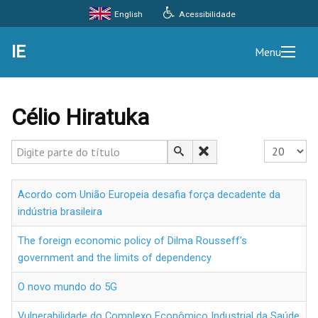
Acessibilidade
English
IE
Menu
Célio Hiratuka
Digite parte do título
Exibir #
Acordo com União Europeia desafia força decadente da
indústria brasileira
The foreign economic policy of Dilma Rousseff’s
government and the limits of dependency
O novo mundo do 5G
Vulnerabilidade do Complexo Econômico Industrial da Saúde