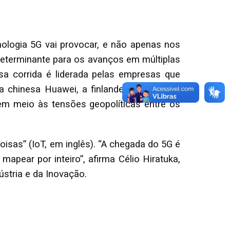
ologia 5G vai provocar, e não apenas nos
determinante para os avanços em múltiplas
ssa corrida é liderada pelas empresas que
a chinesa Huawei, a finlandesa Nokia e a
em meio às tensões geopolíticas entre os
isas” (IoT, em inglês). “A chegada do 5G é
pear por inteiro”, afirma Célio Hiratuka,
stria e da Inovação.