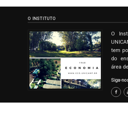
O INSTITUTO
O Ins
UNICAM
tem po
do en
área d
Siga-no