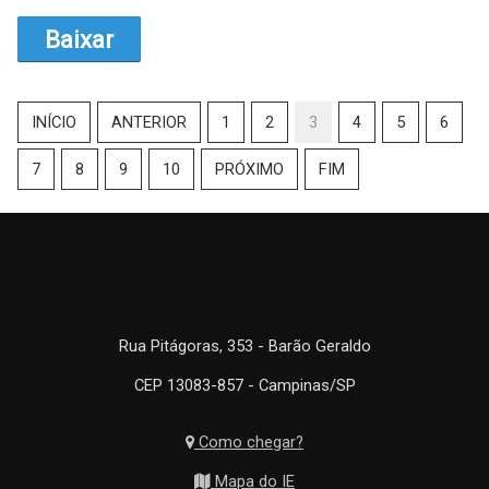
Baixar
INÍCIO
ANTERIOR
1
2
3
4
5
6
7
8
9
10
PRÓXIMO
FIM
Rua Pitágoras, 353 - Barão Geraldo
CEP 13083-857 - Campinas/SP
Como chegar?
Mapa do IE