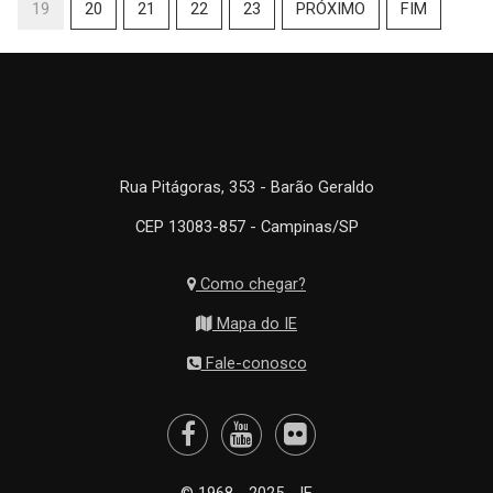
19
20
21
22
23
PRÓXIMO
FIM
Rua Pitágoras, 353 - Barão Geraldo
CEP 13083-857 - Campinas/SP
Como chegar?
Mapa do IE
Fale-conosco