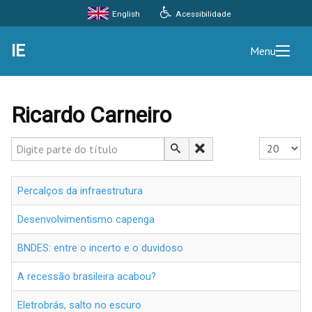
Acessibilidade
English
IE
Menu
Ricardo Carneiro
Digite parte do título
Exibir #
Percalços da infraestrutura
Desenvolvimentismo capenga
BNDES: entre o incerto e o duvidoso
A recessão brasileira acabou?
Eletrobrás, salto no escuro