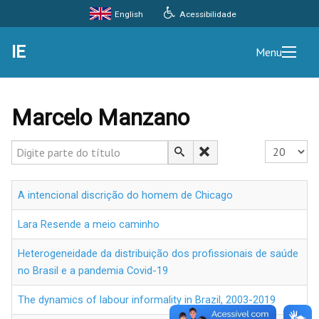
Acessibilidade
English
IE
Menu
Marcelo Manzano
Digite parte do título
Exibir #
A intencional discrição do homem de Chicago
Lara Resende a meio caminho
Heterogeneidade da distribuição dos profissionais de saúde
no Brasil e a pandemia Covid-19
The dynamics of labour informality in Brazil, 2003-2019