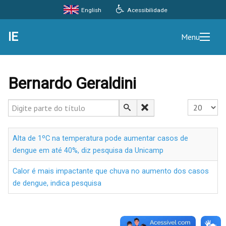
Acessibilidade
English
IE
Menu
Bernardo Geraldini
Digite parte do título
Exibir #
Alta de 1ºC na temperatura pode aumentar casos de
dengue em até 40%, diz pesquisa da Unicamp
Calor é mais impactante que chuva no aumento dos casos
de dengue, indica pesquisa