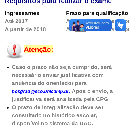
Requisitos para realizar o exame
Ingressantes
Prazo para qualificação
Até 2017
Até 180 dias antes do p
A partir de 2018
Até
360
dias antes do p
Atenção:
Caso o prazo não seja cumprido, será
necessário enviar justificativa com
anuência do orientador para
.
Após o envio, a
posgrad@eco.unicamp.br
justificativa será analisada pela CPG.
O prazo de integralização deve ser
consultado no histórico escolar,
disponível no sistema da DAC.