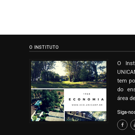
O INSTITUTO
O Ins
UNICAM
tem po
do en
área d
Siga-no