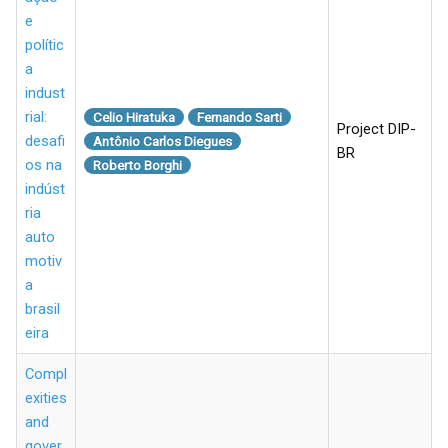
e
polític
a
indust
rial:
Celio Hiratuka
Fernando Sarti
Project DIP-
desafi
Antônio Carlos Diegues
BR
os na
Roberto Borghi
indúst
ria
auto
motiv
a
brasil
eira
Compl
exities
and
gover