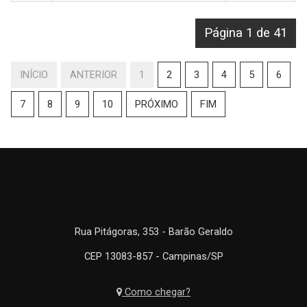
Página 1 de 41
INÍCIO
ANTERIOR
1
2
3
4
5
6
7
8
9
10
PRÓXIMO
FIM
Rua Pitágoras, 353 - Barão Geraldo
CEP 13083-857 - Campinas/SP
Como chegar?