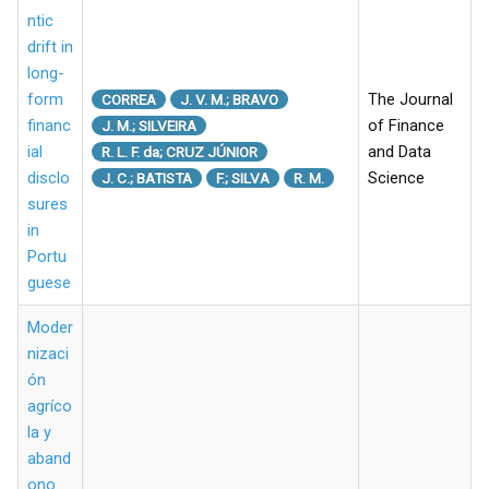
ntic
drift in
long-
form
The Journal
CORREA
J. V. M.; BRAVO
financ
of Finance
J. M.; SILVEIRA
ial
and Data
R. L. F. da; CRUZ JÚNIOR
disclo
Science
J. C.; BATISTA
F.; SILVA
R. M.
sures
in
Portu
guese
Moder
nizaci
ón
agríco
la y
aband
ono