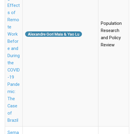
Effect
s of
Remo
Population
te
Research
Work
Alexandre Gori Maia & Yao Lu
and Policy
Befor
Review
e and
During
the
COVID
-19
Pande
mic:
The
Case
of
Brazil
Sema