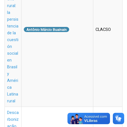
rural:
la
persis
tencia
CLACSO
Antônio Márcio Buainain
de la
cuesti
ón
social
en
Brasil
y
Améri
ca
Latina
rural
Desca
rboniz
ação