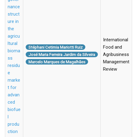
nance
struct
ure in
the
agricu
International
ltural
Food and
Stéphani Cetimia Mariotti Ruiz
bioma
Agribusiness
José Maria Ferreira Jardim da Silveira
ss
Management
Marcelo Marques de Magalhães
residu
Review
e
marke
t for
advan
ced
biofue
l
produ
ction