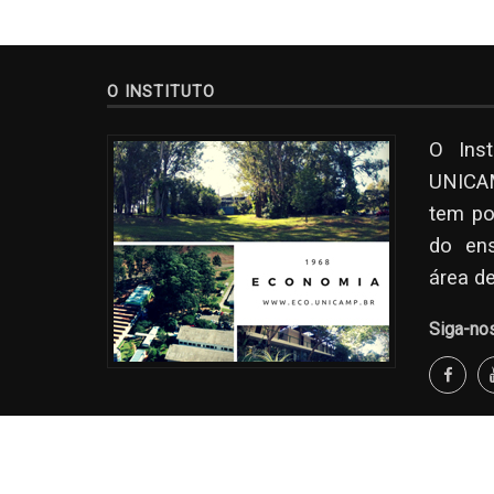
O INSTITUTO
O Ins
UNICAM
tem po
do en
área d
Siga-no