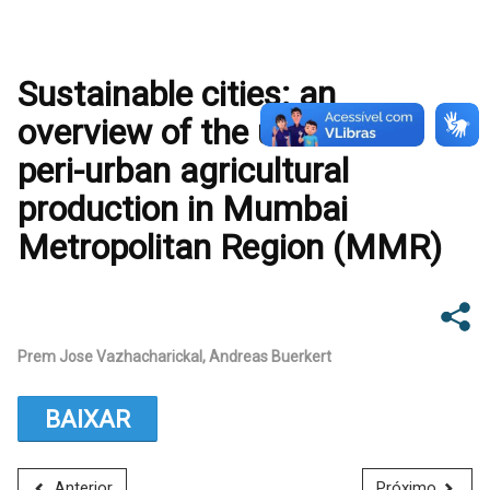
Sustainable cities: an
overview of the urban and
peri-urban agricultural
production in Mumbai
Metropolitan Region (MMR)
Prem Jose Vazhacharickal, Andreas Buerkert
BAIXAR
Anterior
Próximo