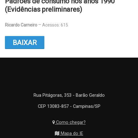
Padrões de consumo nos anos 1990
(Evidências preliminares)
Ricardo Carneiro
Acessos: 615
BAIXAR
Rua Pitágoras, 353 - Barão Geraldo
CEP 13083-857 - Campinas/SP
Como chegar?
Mapa do IE