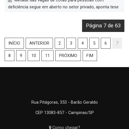
Metade das vagas de cotas para pessoas com
deficiência segue em aberto no setor privado, aponta tese
Página 7 de 63
INÍCIO
ANTERIOR
2
3
4
5
6
7
8
9
10
11
PRÓXIMO
FIM
Rua Pitágoras, 353 - Barão Geraldo
CEP 13083-857 - Campinas/SP
Como chegar?