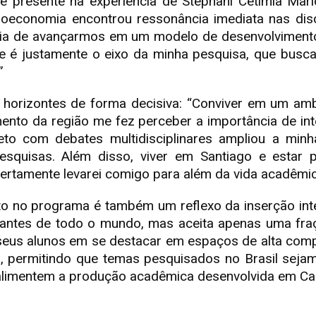
 presente na experiência de Stéphani Cetimia Mario
bioeconomia encontrou ressonância imediata nas dis
ência de avançarmos em um modelo de desenvolvimen
se é justamente o eixo da minha pesquisa, que bus
”
ou horizontes de forma decisiva: “Conviver em um am
nto da região me fez perceber a importância de in
eto com debates multidisciplinares ampliou a min
squisas. Além disso, viver em Santiago e estar p
ertamente levarei comigo para além da vida acadêmic
uto no programa é também um reflexo da inserção inte
tulantes de todo o mundo, mas aceita apenas uma fr
 seus alunos em se destacar em espaços de alta compe
s, permitindo que temas pesquisados no Brasil sej
 alimentem a produção acadêmica desenvolvida em C