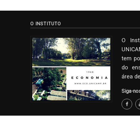
O INSTITUTO
O Ins
UNICAM
tem po
do en
área d
Siga-no