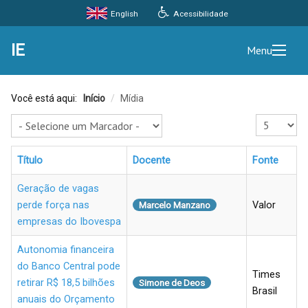
Acessibilidade
English
IE
Menu
Você está aqui:
Início
/
Mídia
Exibir #
Título
Docente
Fonte
Geração de vagas
perde força nas
Valor
Marcelo Manzano
empresas do Ibovespa
Autonomia financeira
do Banco Central pode
Times
retirar R$ 18,5 bilhões
Simone de Deos
Brasil
anuais do Orçamento