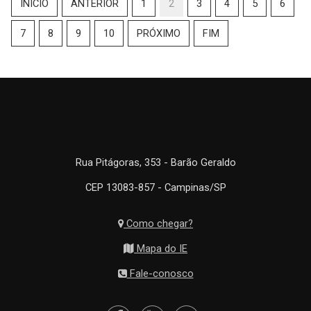
INÍCIO
ANTERIOR
1
2
3
4
5
6
7
8
9
10
PRÓXIMO
FIM
Rua Pitágoras, 353 - Barão Geraldo
CEP 13083-857 - Campinas/SP
Como chegar?
Mapa do IE
Fale-conosco