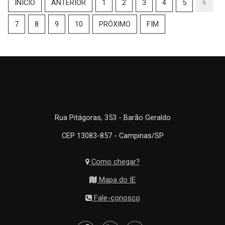
INÍCIO
ANTERIOR
1
2
3
4
5
6
7
8
9
10
PRÓXIMO
FIM
Rua Pitágoras, 353 - Barão Geraldo
CEP 13083-857 - Campinas/SP
Como chegar?
Mapa do IE
Fale-conosco