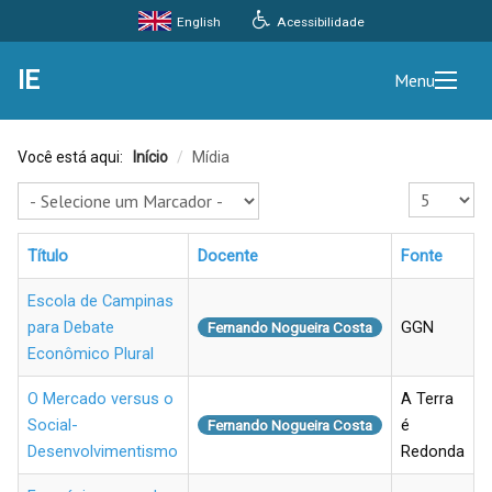
Acessibilidade
English
IE
Menu
Você está aqui:
Início
/
Mídia
Exibir #
Título
Docente
Fonte
Escola de Campinas
para Debate
GGN
Fernando Nogueira Costa
Econômico Plural
O Mercado versus o
A Terra
Social-
é
Fernando Nogueira Costa
Desenvolvimentismo
Redonda