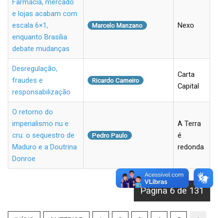
Farmácia, mercado
e lojas acabam com
escala 6×1,
Nexo
Marcelo Manzano
enquanto Brasília
debate mudanças
Desregulação,
Carta
fraudes e
Ricardo Carneiro
Capital
responsabilização
O retorno do
imperialismo nu e
A Terra
cru: o sequestro de
é
Pedro Paulo
Maduro e a Doutrina
redonda
Donroe
Página 6 de 131