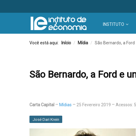
INSTITUTO
Você está aqui:
Início
/
Mídia
/
São Bernardo, a Ford
São Bernardo, a Ford e u
Carta Capital
Mídias
25 Fevereiro 2019
Acessos: 
José Dari Krein