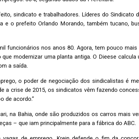
eito, sindicato e trabalhadores. Líderes do Sindicat
ria e o prefeito Orlando Morando, também tucano, bus
il funcionários nos anos 80. Agora, tem pouco mais 
 que modernizar uma planta antiga. O Dieese calcula u
om a saída.
rego, o poder de negociação dos sindicalistas é me
sde a crise de 2015, os sindicatos vêm fazendo conces
po de acordo.”
ri, na Bahia, onde são produzidos os carros mais ve
peças – que iam principalmente para a fábrica do ABC.
 vagas de emprego, Krein defende o fim da concorrê