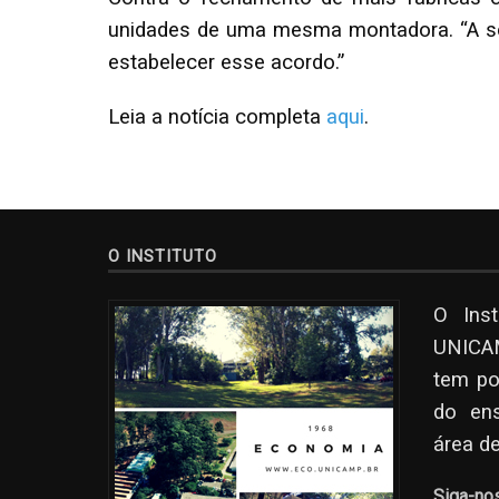
unidades de uma mesma montadora. “A sol
estabelecer esse acordo.”
Leia a notícia completa
aqui
.
O INSTITUTO
O Ins
UNICAM
tem po
do en
área d
Siga-no