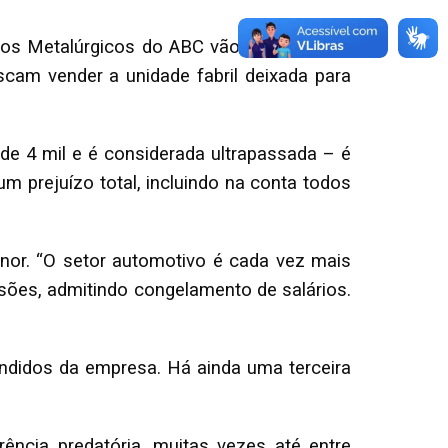
o dos Metalúrgicos do ABC vão aos Estados
cam vender a unidade fabril deixada para
de 4 mil e é considerada ultrapassada – é
m prejuízo total, incluindo na conta todos
nor. “O setor automotivo é cada vez mais
sões, admitindo congelamento de salários.
ndidos da empresa. Há ainda uma terceira
ncia predatória, muitas vezes até entre