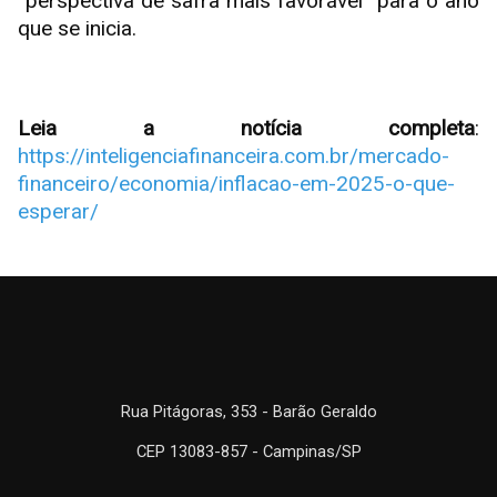
“perspectiva de safra mais favorável” para o ano
que se inicia.
Leia a notícia completa
:
https://inteligenciafinanceira.com.br/mercado-
financeiro/economia/inflacao-em-2025-o-que-
esperar/
Rua Pitágoras, 353 - Barão Geraldo
CEP 13083-857 - Campinas/SP