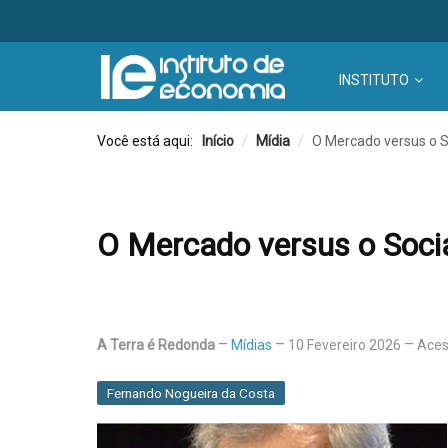
INSTITUTO
Você está aqui:
Início
/
Mídia
/
O Mercado versus o 
O Mercado versus o Soci
A Terra é Redonda
Mídias
10 Fevereiro 2026
Aces
Fernando Nogueira da Costa