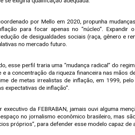
de se exigiria qualificação adequada.
coordenado por Mello em 2020, propunha mudanças 
flação para focar apenas no “núcleo”. Expandir o
edução de desigualdades sociais (raça, gênero e rend
lativas no mercado futuro.
, esse perfil traria uma “mudança radical” do reg
e e a concentração da riqueza financeira nas mãos de
e de metas irrealistas de inflação, em 1999, pelo
as expectativas de inflação”.
or executivo da FEBRABAN, jamais ouvi alguma menç
 espaço no jornalismo econômico brasileiro, mas s
ios próprios”, para defender esse modelo capaz de a