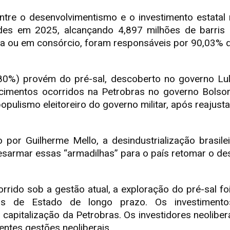
entre o desenvolvimentismo e o investimento estatal 
ordes em 2025, alcançando 4,897 milhões de barris
da ou em consórcio, foram responsáveis por 90,03% d
0%) provém do pré-sal, descoberto no governo Lula
mentos ocorridos na Petrobras no governo Bolsona
opulismo eleitoreiro do governo militar, após reajusta
 por Guilherme Mello, a desindustrialização brasile
desarmar essas “armadilhas” para o país retomar o de
ido sob a gestão atual, a exploração do pré-sal fo
cas de Estado de longo prazo. Os investimento
a capitalização da Petrobras. Os investidores neolibe
entes gestões neoliberais.