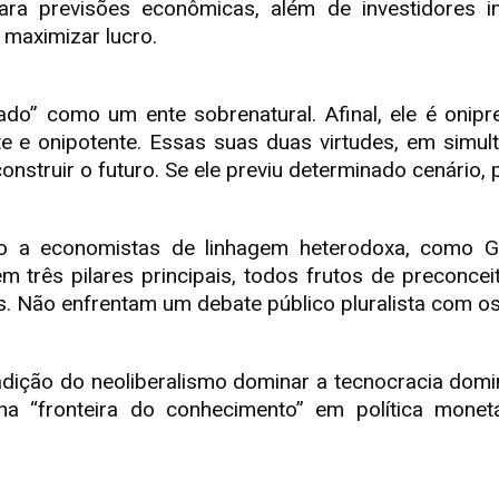
ara previsões econômicas, além de investidores in
 maximizar lucro.
cado” como um ente sobrenatural. Afinal, ele é onip
 e onipotente. Essas suas duas virtudes, em simultân
struir o futuro. Se ele previu determinado cenário, p
 a economistas de linhagem heterodoxa, como Gui
 três pilares principais, todos frutos de preconce
s. Não enfrentam um debate público pluralista com o
ção do neoliberalismo dominar a tecnocracia domin
na “fronteira do conhecimento” em política monetá