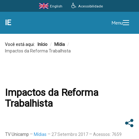
Acessibilidade
English
IE
Menu
Você está aqui:
Início
/
Mídia
/
Impactos da Reforma Trabalhista
Impactos da Reforma
Trabalhista
TV Unicamp
Mídias
27 Setembro 2017
Acessos: 7659