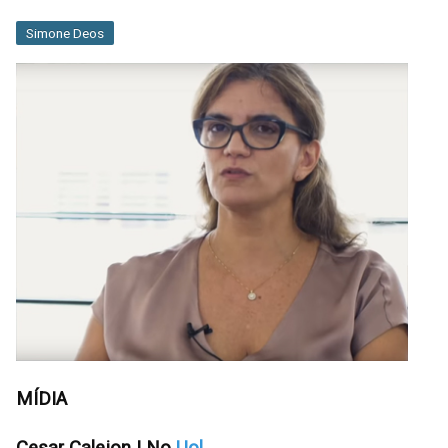
Simone Deos
MÍDIA
Cesar Calejon | No
Uol