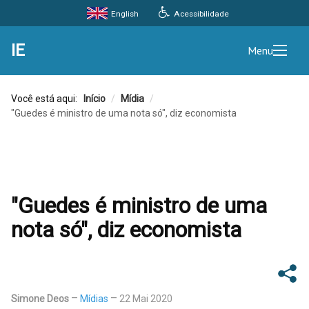
Acessibilidade
English
IE
Menu
Você está aqui:
Início
/
Mídia
/
"Guedes é ministro de uma nota só", diz economista
"Guedes é ministro de uma
nota só", diz economista
Simone Deos
Mídias
22 Mai 2020