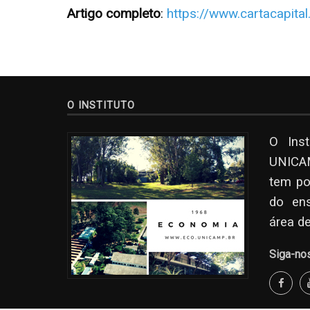
Artigo completo
:
https://www.cartacapita
O INSTITUTO
O Ins
UNICAM
tem po
do en
área d
Siga-no