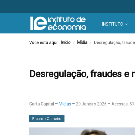
INSTITUTO
Você está aqui:
Início
/
Mídia
/
Desregulação, fraude
Desregulação, fraudes e 
Carta Capital
Mídias
29 Janeiro 2026
Acessos: 57
Ricardo Carneiro