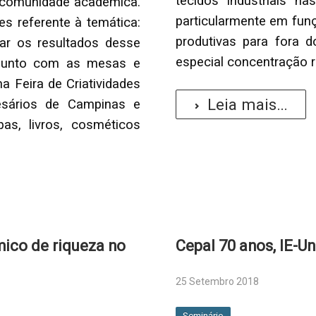
tecidos industriais n
a comunidade acadêmica.
particularmente em funç
es referente à temática:
produtivas para fora do
ar os resultados desse
especial concentração r
njunto com as mesas e
 Feira de Criatividades
Leia mais...
sários de Campinas e
as, livros, cosméticos
ico de riqueza no
Cepal 70 anos, IE-U
25 Setembro 2018
Seminário