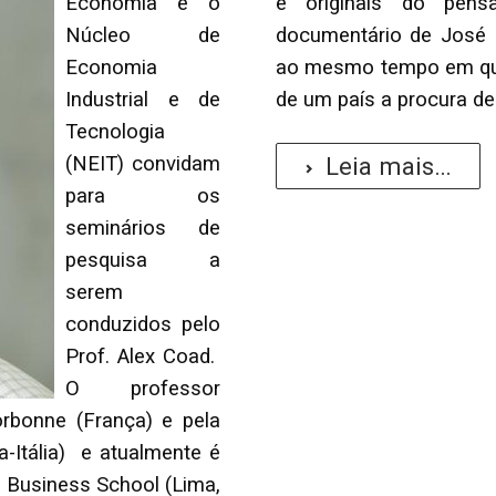
Economia e o
e originais do pens
Núcleo de
documentário de José M
Economia
ao mesmo tempo em que
Industrial e de
de um país a procura de
Tecnologia
(NEIT) convidam
Leia mais...
para os
seminários de
pesquisa a
serem
conduzidos pelo
Prof. Alex Coad.
O professor
rbonne (França) e pela
-Itália) e atualmente é
 Business School (Lima,