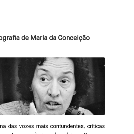
iografia de Maria da Conceição
a das vozes mais contundentes, críticas