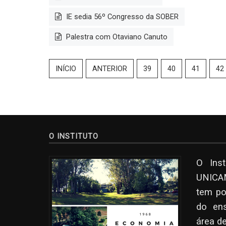
IE sedia 56º Congresso da SOBER
Palestra com Otaviano Canuto
INÍCIO
ANTERIOR
39
40
41
42
O INSTITUTO
O Ins
UNICAM
tem po
do en
área d