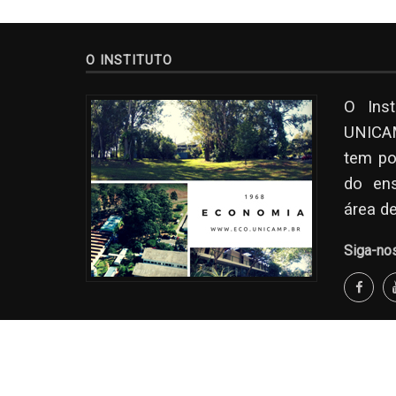
O INSTITUTO
O Ins
UNICAM
tem po
do en
área d
Siga-no