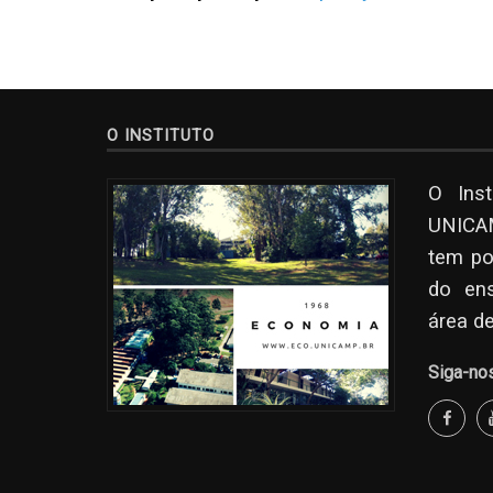
O INSTITUTO
O Ins
UNICAM
tem po
do en
área d
Siga-no