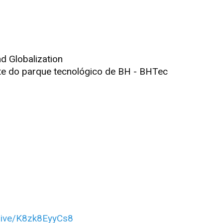
d Globalization
te do parque tecnológico de BH - BHTec
/live/K8zk8EyyCs8