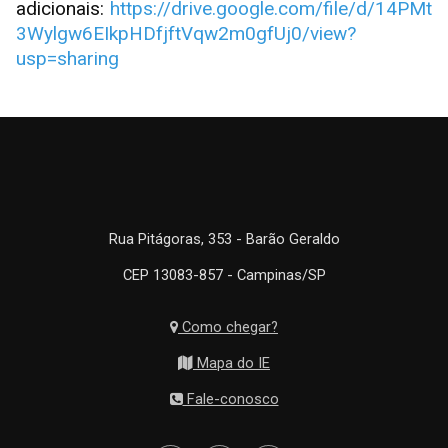
adicionais:
https://drive.google.com/file/d/14PMt
3Wylgw6EIkpHDfjftVqw2m0gfUj0/view?
usp=sharing
Rua Pitágoras, 353 - Barão Geraldo
CEP 13083-857 - Campinas/SP
Como chegar?
Mapa do IE
Fale-conosco