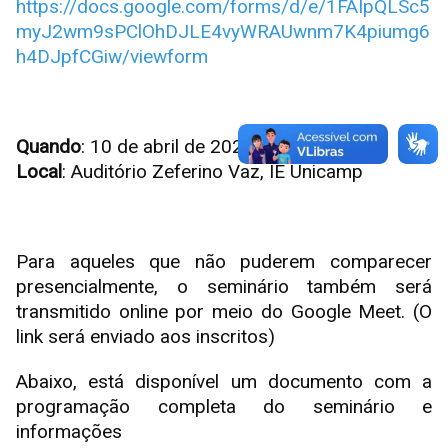
https://docs.google.com/forms/d/e/1FAIpQLSc5
myJ2wm9sPClOhDJLE4vyWRAUwnm7K4piumg6
h4DJpfCGiw/viewform
Quando
: 10 de abril de 2024
Local
: Auditório Zeferino Vaz, IE Unicamp
Para aqueles que não puderem comparecer
presencialmente, o seminário também será
transmitido online por meio do Google Meet. (O
link será enviado aos inscritos)
Abaixo, está disponível um documento com a
programação completa do seminário e
informações