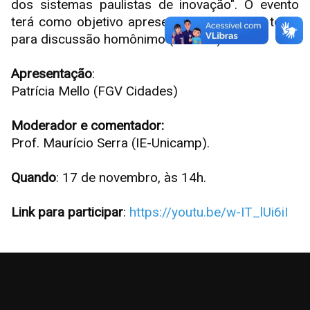
dos sistemas paulistas de inovação". O evento
terá como objetivo apresentar e debater o texto
para discussão homônimo (TD 349).
Apresentação
:
Patrícia Mello (FGV Cidades)
Moderador e comentador:
Prof. Maurício Serra (IE-Unicamp).
Quando
: 17 de novembro, às 14h.
Link para participar
:
https://youtu.be/w-IT_lUi6iI