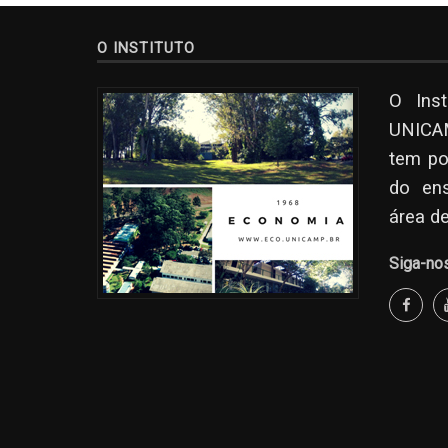
O INSTITUTO
O Ins
UNICAM
tem po
do en
área d
Siga-no