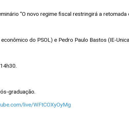
eminário "O novo regime fiscal restringirá a retomad
r econômico do PSOL) e Pedro Paulo Bastos (IE-Unic
 14h30.
 Pós-graduação.
utube.com/live/WFtCOXyOyMg