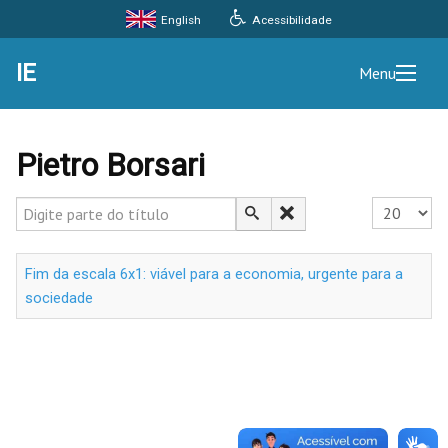
Acessibilidade
English
IE
Menu
Pietro Borsari
Digite parte do título
Exibir #
Fim da escala 6x1: viável para a economia, urgente para a
sociedade