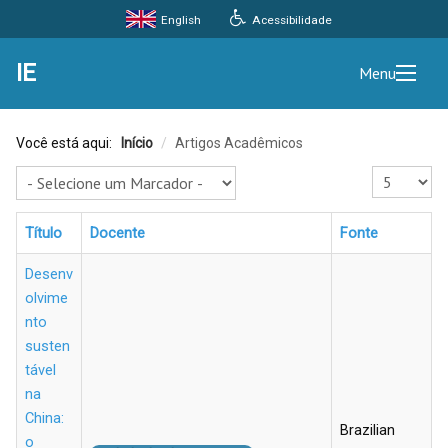
Acessibilidade
English
IE
Menu
Você está aqui:
Início
/
Artigos Acadêmicos
Exibir #
Título
Docente
Fonte
Desenv
olvime
nto
susten
tável
na
China:
Brazilian
o