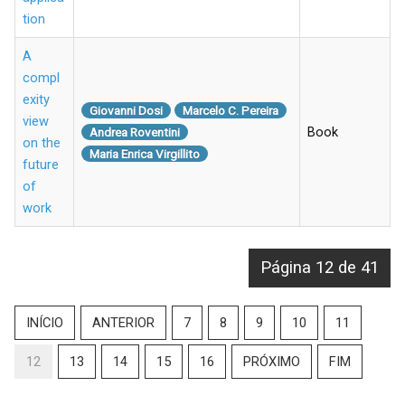
tion
A
compl
exity
Giovanni Dosi
Marcelo C. Pereira
view
Book
Andrea Roventini
on the
Maria Enrica Virgillito
future
of
work
Página 12 de 41
INÍCIO
ANTERIOR
7
8
9
10
11
12
13
14
15
16
PRÓXIMO
FIM