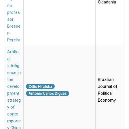
Cidadania
do
profes
sor
Bresse
r-
Pereira
Artifici
al
Intellig
ence in
the
Brazilian
develo
Journal of
Célio Hiratuka
pment
Political
Antônio Carlos Digues
strateg
Economy
y of
conte
mporar
y China