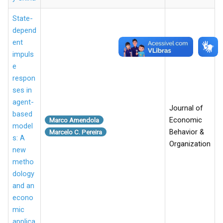
State-
depend
ent
impuls
e
respon
ses in
agent-
Journal of
based
Economic
Marco Amendola
model
Behavior &
Marcelo C. Pereira
s: A
Organization
new
metho
dology
and an
econo
mic
applica