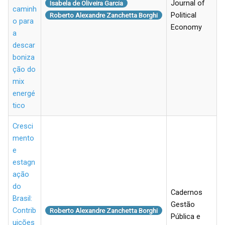
Journal of
Isabela de Oliveira Garcia
caminh
Political
Roberto Alexandre Zanchetta Borghi
o para
Economy
a
descar
boniza
ção do
mix
energé
tico
Cresci
mento
e
estagn
ação
do
Cadernos
Brasil:
Gestão
Contrib
Roberto Alexandre Zanchetta Borghi
Pública e
uições