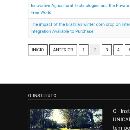
Innovative Agricultural Technologies and the Private
Free World
The impact of the Brazilian winter corn crop on inte
integration Available to Purchase
INÍCIO
ANTERIOR
1
2
3
4
O INSTITUTO
O Ins
UNICAM
tem po