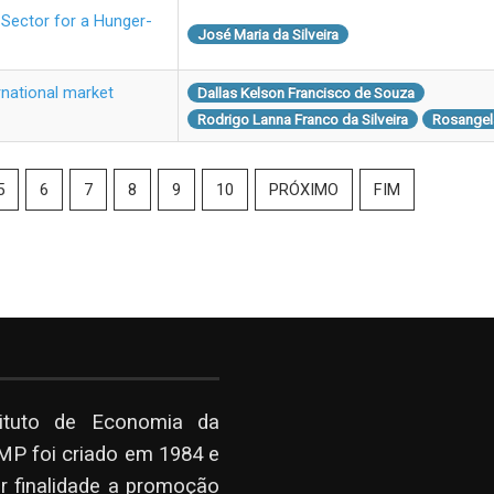
 Sector for a Hunger-
José Maria da Silveira
rnational market
Dallas Kelson Francisco de Souza
Rodrigo Lanna Franco da Silveira
Rosangela
5
6
7
8
9
10
PRÓXIMO
FIM
tituto de Economia da
P foi criado em 1984 e
r finalidade a promoção