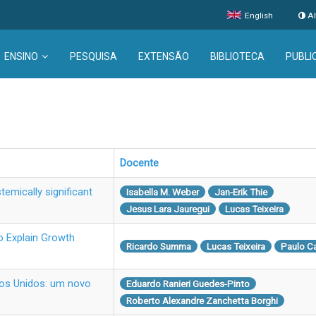
English
Al
ENSINO
PESQUISA
EXTENSÃO
BIBLIOTECA
PUBLI
Docente
temically significant
Isabella M. Weber
Jan-Erik Thie
Jesus Lara Jauregui
Lucas Teixeira
 Explain Growth
Ricardo Summa
Lucas Teixeira
Paulo Ca
dos Unidos: um novo
Eduardo Ranieri Guedes-Pinto
Roberto Alexandre Zanchetta Borghi