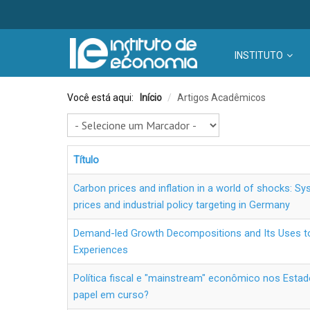
INSTITUTO
Você está aqui:
Início
/
Artigos Acadêmicos
Título
Carbon prices and inflation in a world of shocks: Sys
prices and industrial policy targeting in Germany
Demand-led Growth Decompositions and Its Uses to
Experiences
Política fiscal e "mainstream" econômico nos Esta
papel em curso?