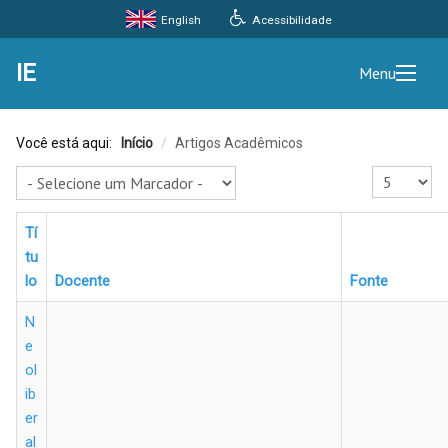
Acessibilidade
English
IE
Menu
Você está aqui:
Início
/
Artigos Acadêmicos
Exibir #
Tí
tu
lo
Docente
Fonte
N
e
ol
ib
er
al