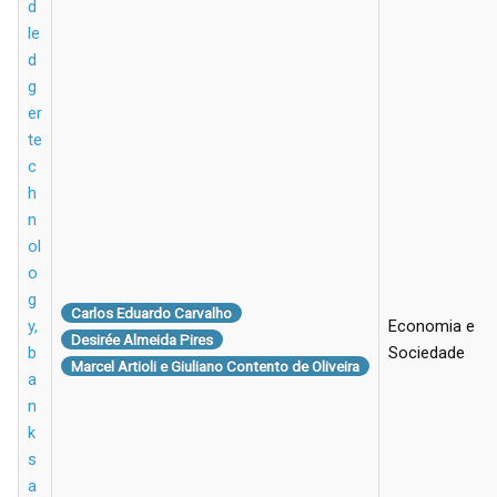
d
le
d
g
er
te
c
h
n
ol
o
g
Carlos Eduardo Carvalho
y,
Economia e
Desirée Almeida Pires
b
Sociedade
Marcel Artioli e Giuliano Contento de Oliveira
a
n
k
s
a