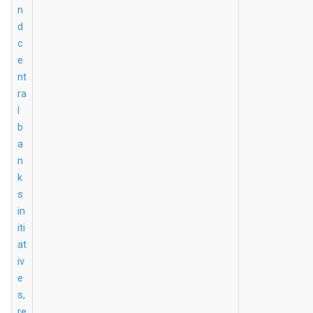
n
d
c
e
nt
ra
l
b
a
n
k
s
in
iti
at
iv
e
s,
re