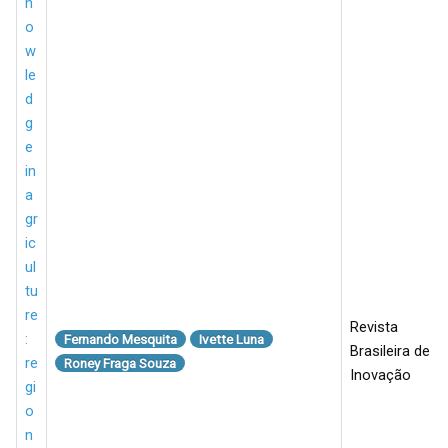
n
o
w
le
d
g
e
in
a
gr
ic
ul
tu
re
Revista
:
Fernando Mesquita
Ivette Luna
Brasileira de
re
Roney Fraga Souza
Inovação
gi
o
n