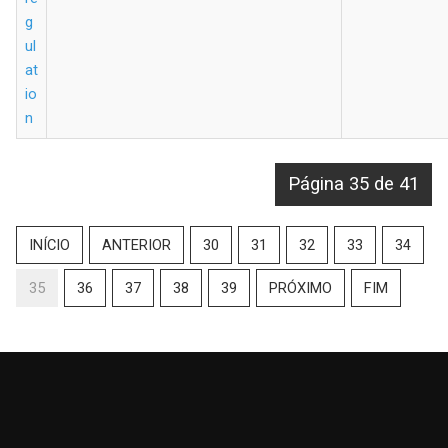
g
ul
at
io
n
Página 35 de 41
INÍCIO
ANTERIOR
30
31
32
33
34
35
36
37
38
39
PRÓXIMO
FIM