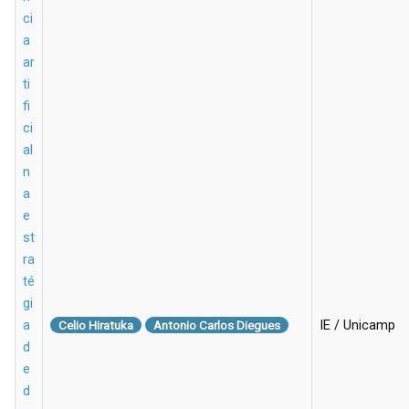
ci
a
ar
ti
fi
ci
al
n
a
e
st
ra
té
gi
a
IE / Unicamp
Celio Hiratuka
Antonio Carlos Diegues
d
e
d