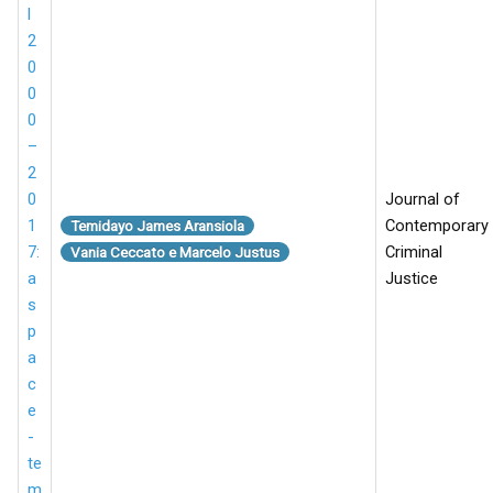
l
2
0
0
0
–
2
0
Journal of
1
Contemporary
Temidayo James Aransiola
7:
Criminal
Vania Ceccato e Marcelo Justus
a
Justice
s
p
a
c
e
-
te
m