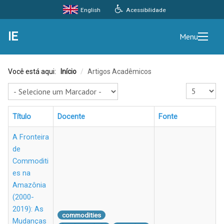
Acessibilidade
English
IE
Menu
Você está aqui:
Início
/
Artigos Acadêmicos
Exibir #
Título
Docente
Fonte
A Fronteira
de
Commoditi
es na
Amazônia
(2000-
2019): As
commodities
Mudanças