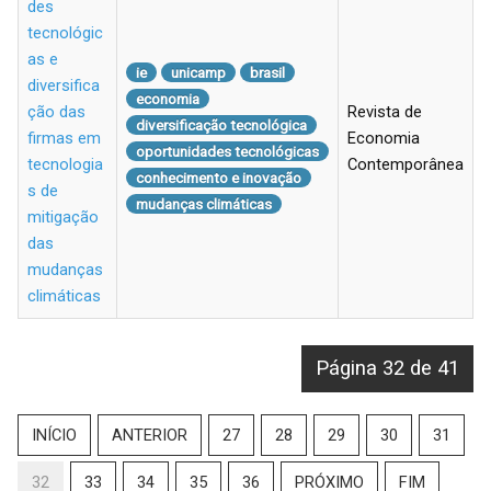
des
tecnológic
as e
ie
unicamp
brasil
diversifica
economia
ção das
Revista de
diversificação tecnológica
firmas em
Economia
oportunidades tecnológicas
tecnologia
Contemporânea
conhecimento e inovação
s de
mudanças climáticas
mitigação
das
mudanças
climáticas
Página 32 de 41
INÍCIO
ANTERIOR
27
28
29
30
31
32
33
34
35
36
PRÓXIMO
FIM