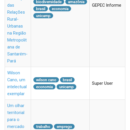
biodiversidade
amazônia
das
GEPEC Informe
brasil
economia
Relações
unicamp
Rural-
Urbanas
na Região
Metropolit
ana de
Santarém-
Pará
Wilson
Cano, um
wilson cano
brasil
Super User
intelectual
economia
unicamp
exemplar
Um olhar
territorial
para o
mercado
trabalho
emprego