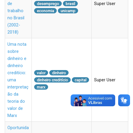
de
Super User
desemprego
brasil
trabalho
economia
unicamp
no Brasil
(2002-
2018)
Uma nota
sobre
dinheiro e
dinheiro
creditício:
valor
dinheiro
uma
Super User
dinheiro creditício
capital
interpretaç
marx
ão da
teoria do
valor de
Marx
Oportunida